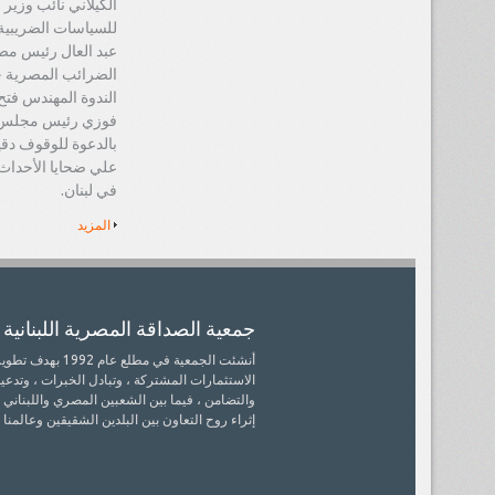
الكيلاني نائب وزير ا
للسياسات الضريبية
عبد العال رئيس مص
الضرائب المصرية ح
الندوة المهندس فتح 
فوزي رئيس مجلس ا
بالدعوة للوقوف دقي
علي ضحايا الأحداث 
في لبنان.
المزيد
جمعية الصداقة المصرية اللبنانية 
أنشئت الجمعية في مط
الاستثمارات المشتركة ، وتبادل الخبرات ، وتدعيم ا
والتضامن ، فيما بين الشعبين المصري واللبناني 
إثراء روح التعاون بين البلدين الشقيقين وعالمنا