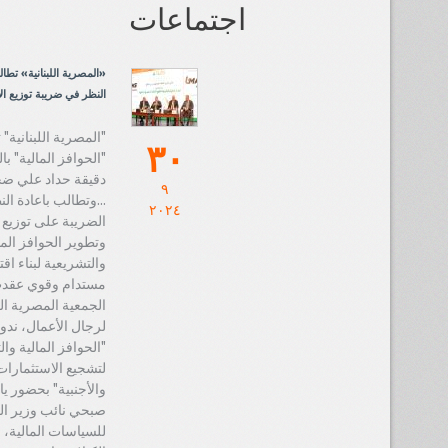
اجتماعات
«المصرية اللبنانية» تطال
النظر في ضريبة توزيع الأ
"المصرية اللبنانية" ت
٣٠
"الحوافز المالية" ب
دقيقة حداد علي ضحا
٩
...وتطالب باعادة ال
٢٠٢٤
الضريبة على توزيع ا
وتطوير الحوافز الما
والتشريعية لبناء اقت
مستدام وقوي عقد
الجمعية المصرية اللب
لرجال الأعمال، ندو
"الحوافز المالية وا
لتشجيع الاستثمارات
والأجنبية" بحضور ي
صبحي نائب وزير الم
للسياسات المالية،