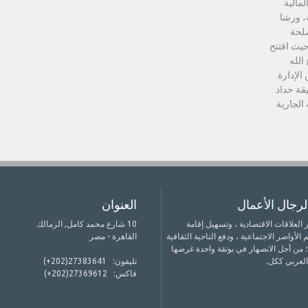
لمالية
، ورشا
لحة
يث افتتح
الله
لإدارة
قة حداد
الجارية
لرجال الأعمال
العنوان
لع عام 1992 بهدف تطوير العلاقات الاقتصادية ، وتسهيل إقامة
10 شارع محمد كامل, الزمالك
لأواصر الاجتماعية ، ودفع الناحية الثقافية
القاهرة - مصر
؛ من أجل الانصهار في بوتقة واحدة غرضها
 العربي ككل.
تليفون:
(+202)27383641
فاكس:
(+202)27369612