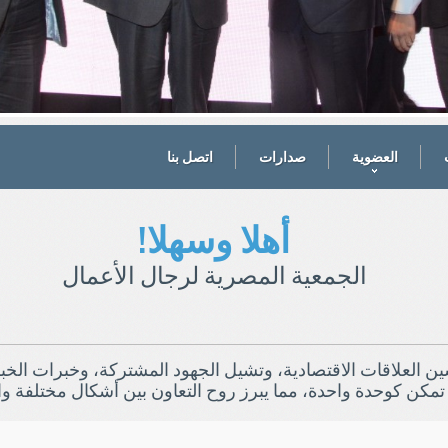
31
30
29
28
27
26
25
24
23
22
21
20
19
18
17
16
15
14
13
1
العضوية
صدارات
اتصل بنا
أهلا وسهلا!
الجمعية المصرية لرجال الأعمال
 العلاقات الاقتصادية، وتشيل الجهود المشتركة، وخبرات الخبر
 تمكن كوحدة واحدة، مما يبرز روح التعاون بين أشكال مختلفة وال