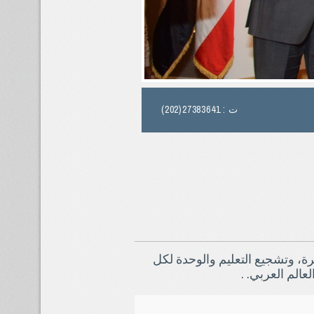
ت : 27383641(202)
ة، وتشجيع التعليم والوحدة لكل
عالم العربي. .