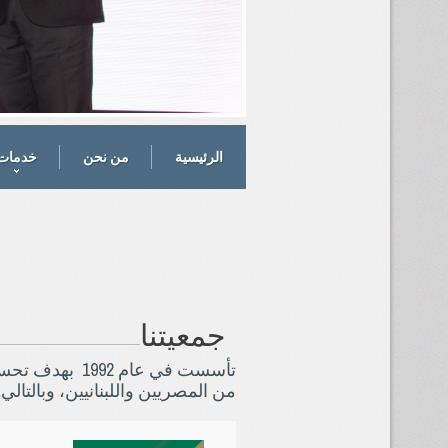
2
11
10
9
8
7
6
5
4
3
2
1
0
الرئيسية
من نحن
خدمات
جمعيتنا
تأسست في عام 1992
بهدف تحسين
من المصريين واللبنانيين، وبالتالي